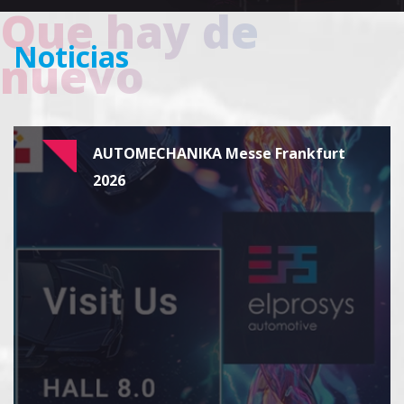
Que hay de
Noticias
nuevo
AUTOMECHANIKA Messe Frankfurt
2026