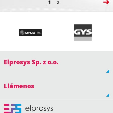
1
2
Elprosys Sp. z o.o.
Llámenos